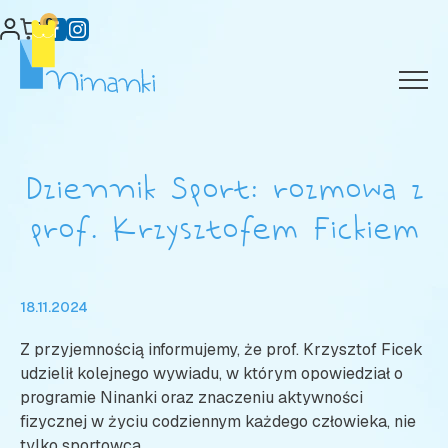
Skip
0
to
content
Dziennik Sport: rozmowa z
prof. Krzysztofem Fickiem
18.11.2024
Z przyjemnością informujemy, że prof. Krzysztof Ficek
udzielił kolejnego wywiadu, w którym opowiedział o
programie Ninanki oraz znaczeniu aktywności
fizycznej w życiu codziennym każdego człowieka, nie
tylko sportowca.