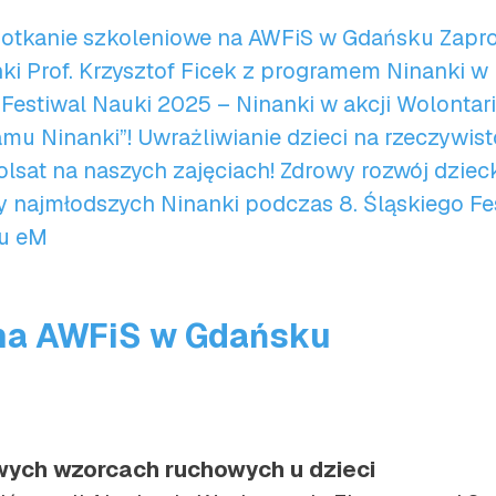
otkanie szkoleniowe na AWFiS w Gdańsku
Zapro
ki
Prof. Krzysztof Ficek z programem Ninanki w
 Festiwal Nauki 2025 – Ninanki w akcji
Wolontari
amu Ninanki”!
Uwrażliwianie dzieci na rzeczywis
olsat na naszych zajęciach!
Zdrowy rozwój dziec
hy najmłodszych
Ninanki podczas 8. Śląskiego Fe
u eM
na AWFiS w Gdańsku
wych wzorcach ruchowych u dzieci