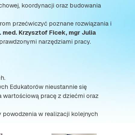
chowej, koordynacji oraz budowania
orom przećwiczyć poznane rozwiązania i
n. med. Krzysztof Ficek, mgr Julia
 sprawdzonymi narzędziami pracy.
h.
ych Edukatorów nieustannie się
a wartościową pracę z dziećmi oraz
 powodzenia w realizacji kolejnych