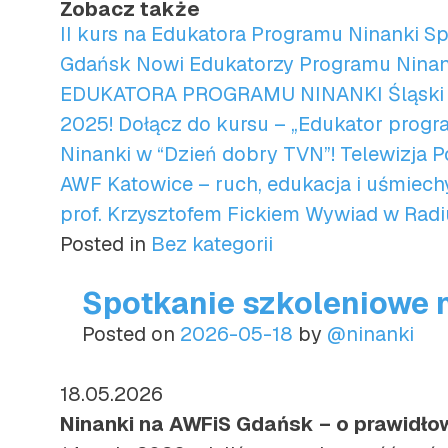
Zobacz także
II kurs na Edukatora Programu Ninanki
Sp
Gdańsk
Nowi Edukatorzy Programu Ninan
EDUKATORA PROGRAMU NINANKI
Śląski
2025!
Dołącz do kursu – „Edukator progr
Ninanki w “Dzień dobry TVN”!
Telewizja P
AWF Katowice – ruch, edukacja i uśmiec
prof. Krzysztofem Fickiem
Wywiad w Radi
Posted in
Bez kategorii
Spotkanie szkoleniowe 
Posted on
2026-05-18
by
@ninanki
18.05.2026
Ninanki na AWFiS Gdańsk – o prawidło