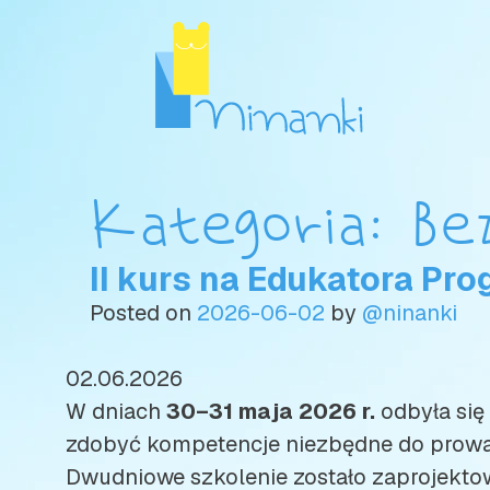
Skip
to
content
Kategoria:
Be
II kurs na Edukatora Pr
Posted on
2026-06-02
by
@ninanki
02.06.2026
W dniach
30–31 maja 2026 r.
odbyła się
zdobyć kompetencje niezbędne do prowad
Dwudniowe szkolenie zostało zaprojektow