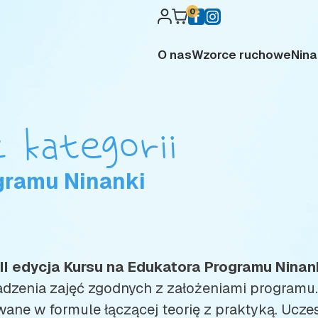
0
O nas
Wzorce ruchowe
Nina
z kategorii
ogramu Ninanki
II edycja Kursu na Edukatora Programu Ninan
zenia zajęć zgodnych z założeniami programu.
ane w formule łączącej teorię z praktyką. Ucz