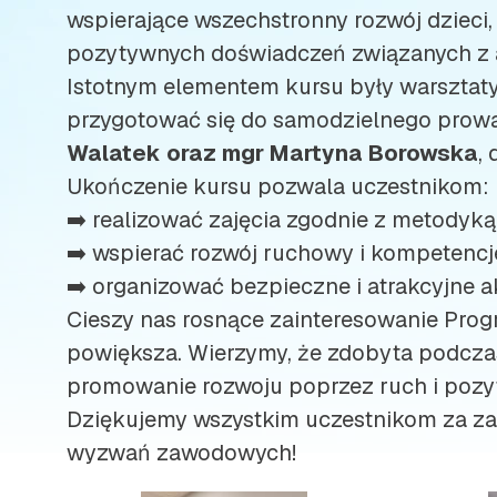
wspierające wszechstronny rozwój dzieci
pozytywnych doświadczeń związanych z a
Istotnym elementem kursu były warsztaty
przygotować się do samodzielnego prowa
Walatek oraz mgr Martyna Borowska
,
Ukończenie kursu pozwala uczestnikom:
➡️ realizować zajęcia zgodnie z metodyk
➡️ wspierać rozwój ruchowy i kompetencj
➡️ organizować bezpieczne i atrakcyjne 
Cieszy nas rosnące zainteresowanie Prog
powiększa. Wierzymy, że zdobyta podczas 
promowanie rozwoju poprzez ruch i pozy
Dziękujemy wszystkim uczestnikom za zaa
wyzwań zawodowych!