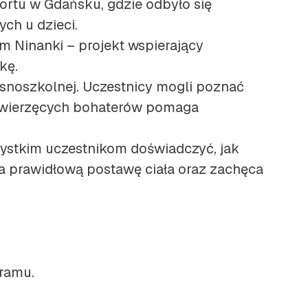
rtu w Gdańsku, gdzie odbyło się
ch u dzieci.
m Ninanki – projekt wspierający
kę.
esnoszkolnej. Uczestnicy mogli poznać
t zwierzęcych bohaterów pomaga
szystkim uczestnikom doświadczyć, jak
ra prawidłową postawę ciała oraz zachęca
ramu.