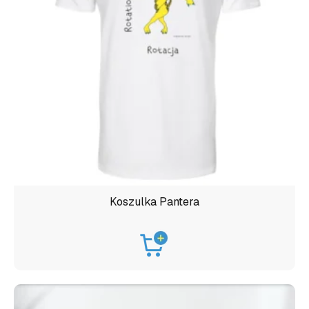
Koszulka Pantera
Ten
produkt
ma
wiele